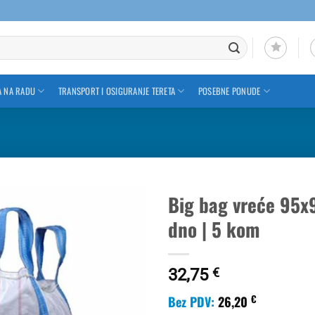
A NA RADU
TRANSPORT I OSIGURANJE TERETA
POSEBNE PONUDE
Big bag vreće 95x9
dno | 5 kom
Dodaj u
favorite
32,75
€
€
Bez PDV:
26,20