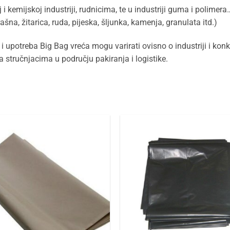
kemijskoj industriji, rudnicima, te u industriji guma i polimera… 
rašna, žitarica, ruda, pijeska, šljunka, kamenja, granulata itd.)
 upotreba Big Bag vreća mogu varirati ovisno o industriji i konkr
sa stručnjacima u području pakiranja i logistike.
Dodaj
u
favorite