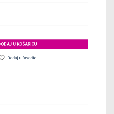
i ventil, ravno dno | 5 kom količina
DODAJ U KOŠARICU
Dodaj u favorite