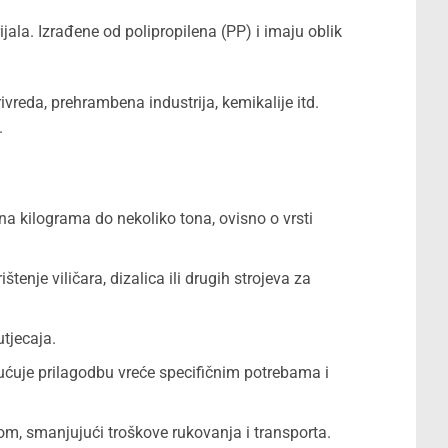
ijala. Izrađene od polipropilena (PP) i imaju oblik
rivreda, prehrambena industrija, kemikalije itd.
.
na kilograma do nekoliko tona, ovisno o vrsti
nje viličara, dizalica ili drugih strojeva za
utjecaja.
gućuje prilagodbu vreće specifičnim potrebama i
om, smanjujući troškove rukovanja i transporta.