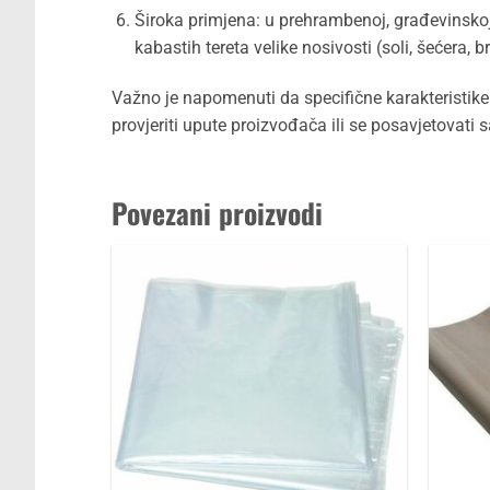
Široka primjena: u prehrambenoj, građevinskoj i 
kabastih tereta velike nosivosti (soli, šećera, b
Važno je napomenuti da specifične karakteristike i
provjeriti upute proizvođača ili se posavjetovati 
Povezani proizvodi
Dodaj
u
favorite