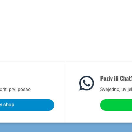
Poziv ili Chat
riti prvi posao
Svejedno, uvij
er.shop