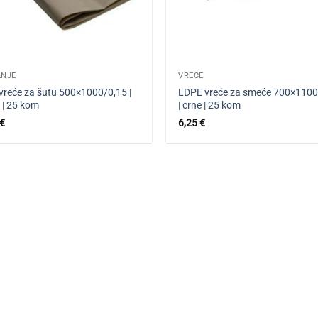
ANJE
VREĆE
vreće za šutu 500×1000/0,15 |
LDPE vreće za smeće 700×1100
 | 25 kom
| crne | 25 kom
€
6,25
€