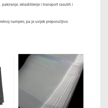
pakiranje, skladištenje i transport rasutih i
etnoj namjeni, pa je uvijek preporučljivo
Dodaj
Dodaj
u
u
favorite
favorite