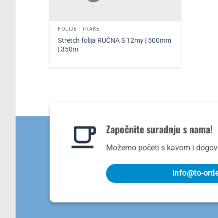
FOLIJE I TRAKE
Stretch folija RUČNA S 12my | 500mm
| 350m
Započnite suradnju s nama!
Možemo početi s kavom i dogovo
info@to-ord