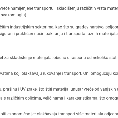
vreće namijenjene transportu i skladištenju različitih vrsta mater
a svakom uglu).
ličitim industrijskim sektorima, kao što su građevinarstvo, poljop
siguran i praktičan način pakiranja i transporta raznih materijala
et za skladištenje materijala, obično u rasponu od nekoliko stoti
tima koji olakšavaju rukovanje i transport. Oni omogućuju korište
 prašinu i UV zrake, što štiti materijal unutar vreće od vanjskih 
ća s različitim oblicima, veličinama i karakteristikama, što omo
iti ekonomično jer olakšavaju transport više materijala odjedn