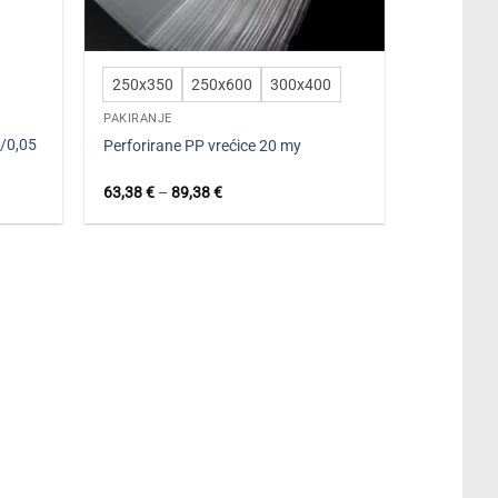
250x350
250x600
300x400
PAKIRANJE
/0,05
Perforirane PP vrećice 20 my
Raspon
63,38
€
–
89,38
€
cijena:
od
63,38 €
do
89,38 €