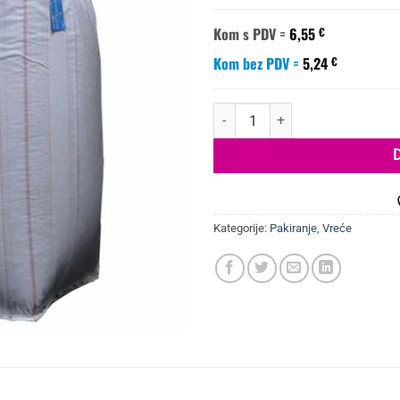
Kom s PDV =
6,55
€
Kom bez PDV =
5,24
€
Big bag vreće 95x95x140 cm | ulazn
Kategorije:
Pakiranje
,
Vreće