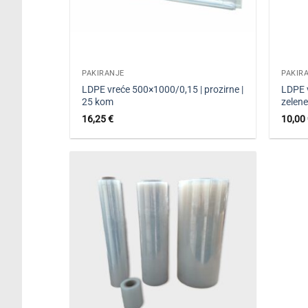
PAKIRANJE
PAKIR
LDPE vreće 500×1000/0,15 | prozirne |
LDPE 
25 kom
zelene
16,25
€
10,00
Dodaj
u
favorite