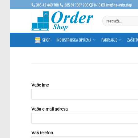
Skip
385 42 440 708
385 97 7087 206
8-16
info@to-order.shop
to
content
Pretraži:
SHOP
INDUSTRIJSKA OPREMA
PAKIRANJE
ZAŠTIT
Vaše ime
Vaša e-mail adresa
Vaš telefon