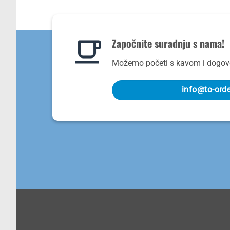
Započnite suradnju s nama!
Možemo početi s kavom i dogovo
info@to-ord