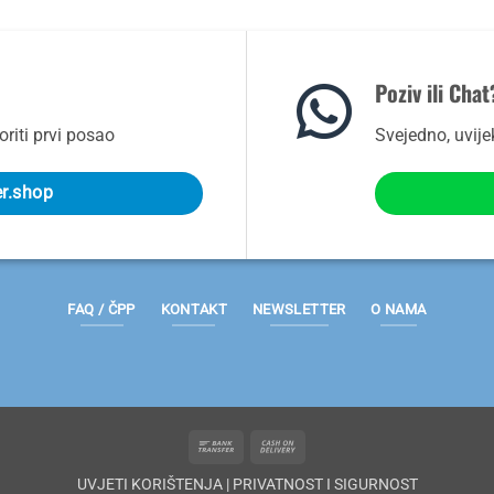
Poziv ili Chat
riti prvi posao
Svejedno, uvij
er.shop
FAQ / ČPP
KONTAKT
NEWSLETTER
O NAMA
Bank
Cash
Transfer
On
UVJETI KORIŠTENJA
|
PRIVATNOST I SIGURNOST